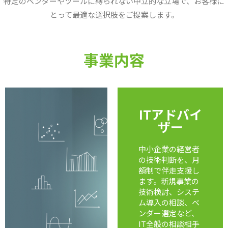
特定のベンダーやツールに縛られない中立的な立場で、お客様に
とって最適な選択肢をご提案します。
事業内容
ITアドバイ
ザー
中小企業の経営者
の技術判断を、月
額制で伴走支援し
ます。新規事業の
技術検討、システ
ム導入の相談、ベ
ンダー選定など、
IT全般の相談相手