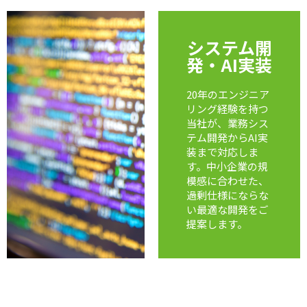
システム開
発・AI実装
20年のエンジニア
リング経験を持つ
当社が、業務シス
テム開発からAI実
装まで対応しま
す。中小企業の規
模感に合わせた、
過剰仕様にならな
い最適な開発をご
提案します。