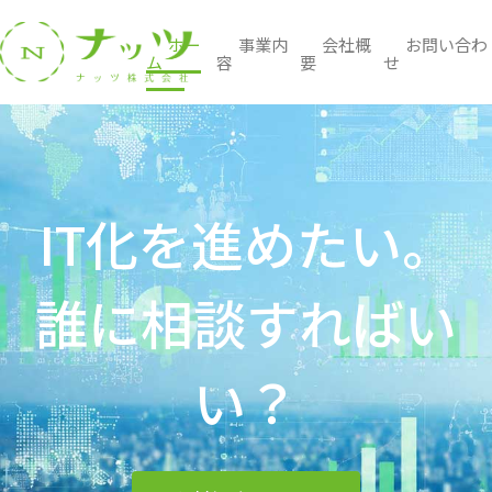
ホー
事業内
会社概
お問い合わ
ム
容
要
せ
IT化を進めたい。
誰に相談すればい
い？