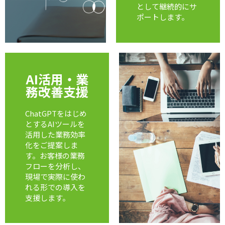
として継続的にサ
ポートします。
AI活用・業
務改善支援
ChatGPTをはじめ
とするAIツールを
活用した業務効率
化をご提案しま
す。お客様の業務
フローを分析し、
現場で実際に使わ
れる形での導入を
支援します。